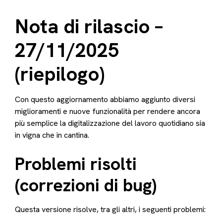
Problemi risolti (correzioni di bug)
Nuove funzionalità
Prima di iniziare
Dove trovare la Biblioteca degli Additivi
Aggiungi un nuovo additivo
Aggiungere numeri di lotto a un additivo
Riepilogo rapido
Nota di rilascio –
(tracciabilità)
1) Informazioni generali
27/11/2025
Come aggiungere molto
2) Situazioni (scenari di dosaggio preimpostati)
(riepilogo)
Campi del modulo del lotto
3) Salvare l'additivo
Con questo aggiornamento abbiamo aggiunto diversi
miglioramenti e nuove funzionalità per rendere ancora
più semplice la digitalizzazione del lavoro quotidiano sia
in vigna che in cantina.
Problemi risolti
(correzioni di bug)
Questa versione risolve, tra gli altri, i seguenti problemi: