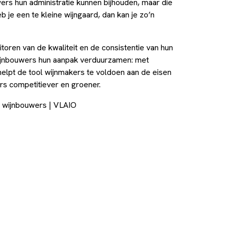
ers hun administratie kunnen bijhouden, maar die
b je een te kleine wijngaard, dan kan je zo’n
toren van de kwaliteit en de consistentie van hun
 wijnbouwers hun aanpak verduurzamen: met
k helpt de tool wijnmakers te voldoen aan de eisen
s competitiever en groener.
ne wijnbouwers | VLAIO