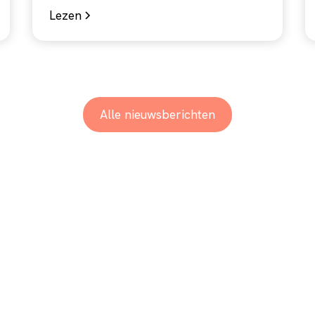
Lezen
Alle nieuwsberichten
italisatie te omar