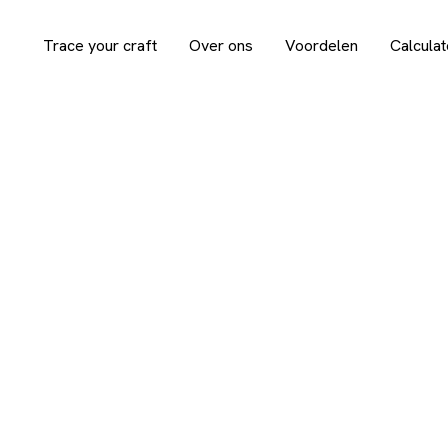
Trace your craft
Over ons
Voordelen
Calculat
r: een digitale tool v
wijnbouwers
12 september 2024