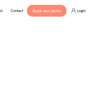
Boek een demo
or
Contact
Login
oor kleine